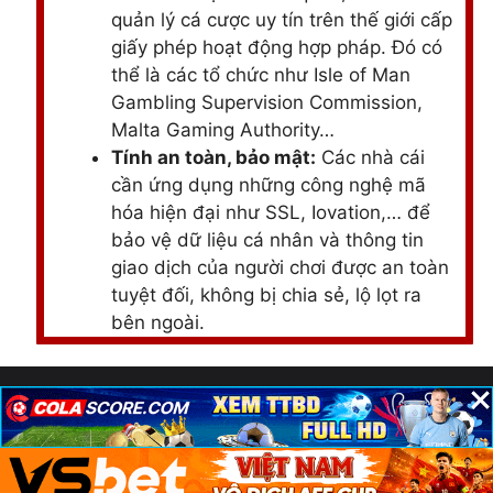
quản lý cá cược uy tín trên thế giới cấp
giấy phép hoạt động hợp pháp. Đó có
thể là các tổ chức như Isle of Man
Gambling Supervision Commission,
Malta Gaming Authority…
Tính an toàn, bảo mật:
Các nhà cái
cần ứng dụng những công nghệ mã
hóa hiện đại như SSL, Iovation,… để
bảo vệ dữ liệu cá nhân và thông tin
giao dịch của người chơi được an toàn
tuyệt đối, không bị chia sẻ, lộ lọt ra
bên ngoài.
Thanh toán linh hoạt, an toàn:
Cung
cấp nhiều phương thức thanh toán đa
×
×
×
© – Nguồn thông tin cá cược uy tín cho người chơi Việt
dạng, an toàn, nhanh chóng để người
Nam 2025 | Top Nhà Cái Uy Tín
chơi nạp, rút tiền một cách dễ dàng.
Hệ thống sản phẩm đa dạng:
Cung
cấp nhiều trò chơi với đủ loại hình như