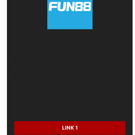
FUN88
🎁
Thưởng đăng ký 100%
- Nhận ngay
2 triệu
🏆
Ưu đãi Casino & Thể thao
- Tặng tới
6 triệu
🛡️
Bảo hiểm cược
- Hoàn tiền lên đến
10 triệu
🎲
Quà độc quyền
khi chơi
Baccarat
CƯỢC NGAY:
LINK 1