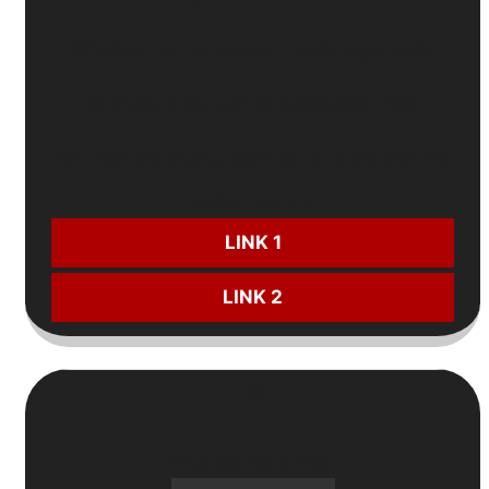
🆔
Xác minh tài khoản
- Nhận ngay
40K
🎲
Cược miễn phí
tới
3.888.888 VNĐ
💸
Hoàn trả không giới hạn
từ
0,5%
đến
1%
CƯỢC NGAY:
LINK 1
LINK 2
10
Nhà Cái Tặng Tiền