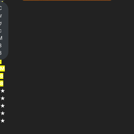
ả
C
i
ư
n
ợ
g
c
h
M
i
8
ệ
8
m
:
M
8
8
★
★
★
★
★