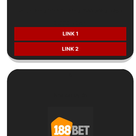
📈
Chương trình thưởng
theo
dòng cược
CƯỢC NGAY:
LINK 1
LINK 2
6
Nhà cái uy tín