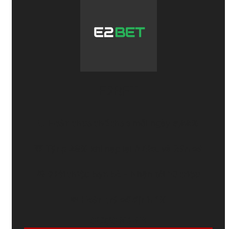
E2BET
🛡️
Hoàn thua thể thao
mỗi ngày
6,88%
🎰
Tặng 28%
khi nạp lại ở
Slot
và
Bắn cá
🎁
Giới thiệu bạn bè
- Nhận tới
10 triệu
💸
Hoàn trả cố định
1%
CƯỢC NGAY: